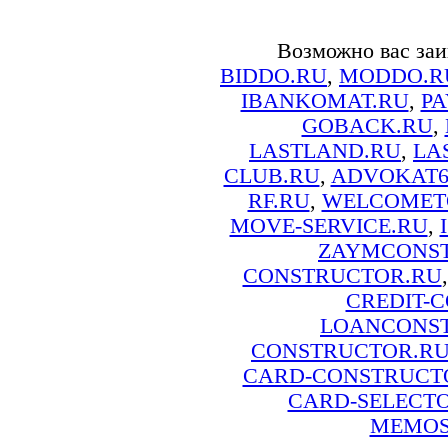
Возможно вас заи
BIDDO.RU
,
MODDO.R
IBANKOMAT.RU
,
PA
GOBACK.RU
,
LASTLAND.RU
,
LA
CLUB.RU
,
ADVOKAT6
RF.RU
,
WELCOMET
MOVE-SERVICE.RU
,
ZAYMCONS
CONSTRUCTOR.RU
CREDIT-
LOANCONS
CONSTRUCTOR.R
CARD-CONSTRUCT
CARD-SELECT
MEMOS